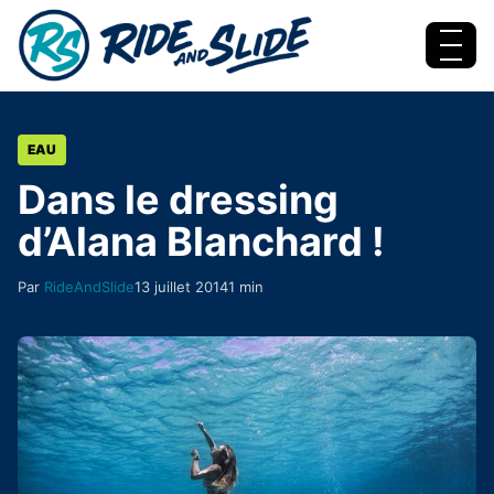
Aller au contenu
Menu
EAU
Dans le dressing
d’Alana Blanchard !
Par
RideAndSlide
13 juillet 2014
1 min