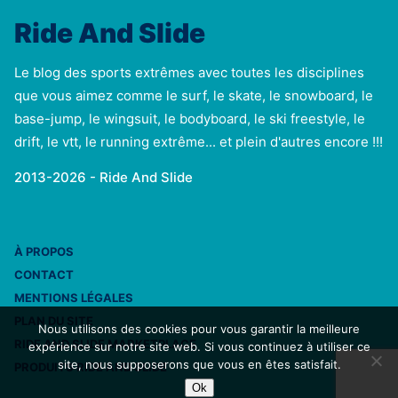
Ride And Slide
Le blog des sports extrêmes avec toutes les disciplines
que vous aimez comme le surf, le skate, le snowboard, le
base-jump, le wingsuit, le bodyboard, le ski freestyle, le
drift, le vtt, le running extrême... et plein d'autres encore !!!
2013-2026 - Ride And Slide
À PROPOS
CONTACT
MENTIONS LÉGALES
PLAN DU SITE
Nous utilisons des cookies pour vous garantir la meilleure
RIDE AND SLIDE MARKETPLACE
expérience sur notre site web. Si vous continuez à utiliser ce
site, nous supposerons que vous en êtes satisfait.
PRODUITS RIDE AND SLIDE
Ok