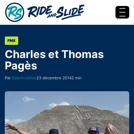
Aller au contenu
Menu
FMX
Charles et Thomas
Pagès
Par
RideAndSlide
23 décembre 2014
2 min