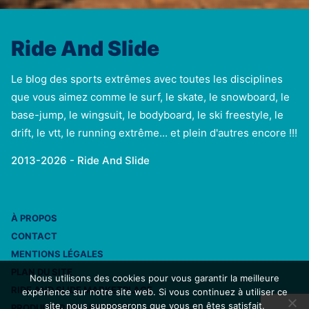
Ride And Slide
Le blog des sports extrêmes avec toutes les disciplines
que vous aimez comme le surf, le skate, le snowboard, le
base-jump, le wingsuit, le bodyboard, le ski freestyle, le
drift, le vtt, le running extrême... et plein d'autres encore !!!
2013-2026 - Ride And Slide
À PROPOS
CONTACT
MENTIONS LÉGALES
PLAN DU SITE
Nous utilisons des cookies pour vous garantir la meilleure
RIDE AND SLIDE MARKETPLACE
expérience sur notre site web. Si vous continuez à utiliser ce
site, nous supposerons que vous en êtes satisfait.
PRODUITS RIDE AND SLIDE