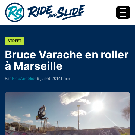
Aller au contenu
Menu
STREET
Bruce Varache en roller
à Marseille
Par
RideAndSlide
6 juillet 2014
1 min