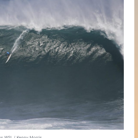
ws WSL / Kenny Morris