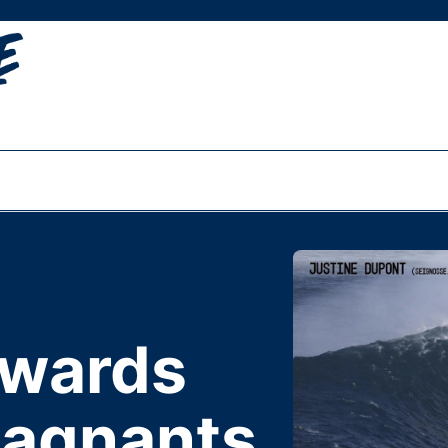
Awards
 gagnants