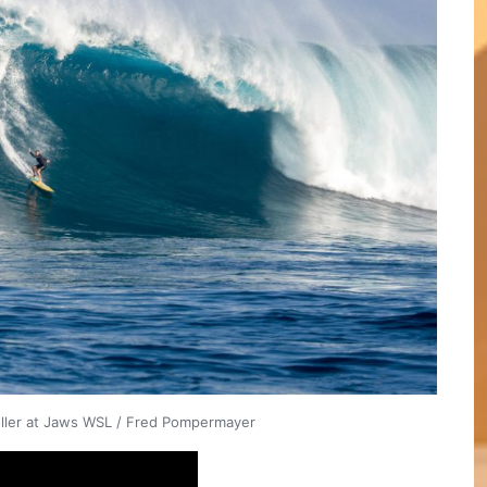
ler at Jaws WSL / Fred Pompermayer