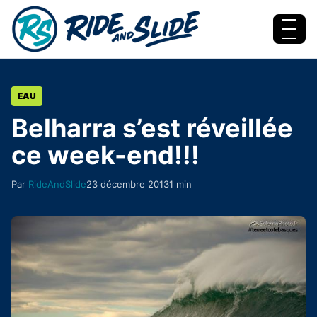
Aller au contenu
Menu
EAU
Belharra s’est réveillée
ce week-end!!!
Par
RideAndSlide
23 décembre 2013
1 min