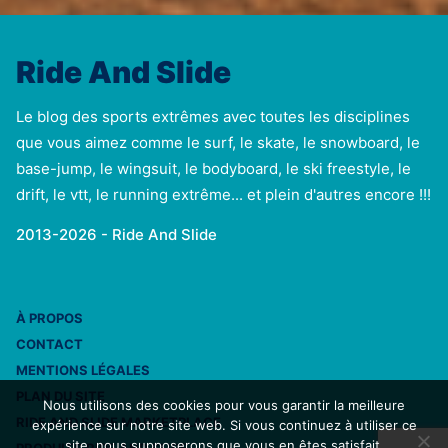
Ride And Slide
Le blog des sports extrêmes avec toutes les disciplines
que vous aimez comme le surf, le skate, le snowboard, le
base-jump, le wingsuit, le bodyboard, le ski freestyle, le
drift, le vtt, le running extrême... et plein d'autres encore !!!
2013-2026 - Ride And Slide
À PROPOS
CONTACT
MENTIONS LÉGALES
PLAN DU SITE
Nous utilisons des cookies pour vous garantir la meilleure
RIDE AND SLIDE MARKETPLACE
expérience sur notre site web. Si vous continuez à utiliser ce
site, nous supposerons que vous en êtes satisfait.
PRODUITS RIDE AND SLIDE