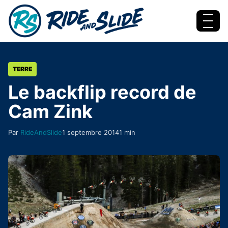
Aller au contenu
Menu
TERRE
Le backflip record de
Cam Zink
Par
RideAndSlide
1 septembre 2014
1 min