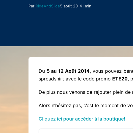
Par
RideAndSlide
5 août 2014
1 min
Du
5 au 12 Août 2014
, vous pouvez bén
spreadshirt avec le code promo
ETE20
, 
De plus nous venons de rajouter plein de
Alors n’hésitez pas, c’est le moment de vou
Cliquez ici pour accéder à la boutique!