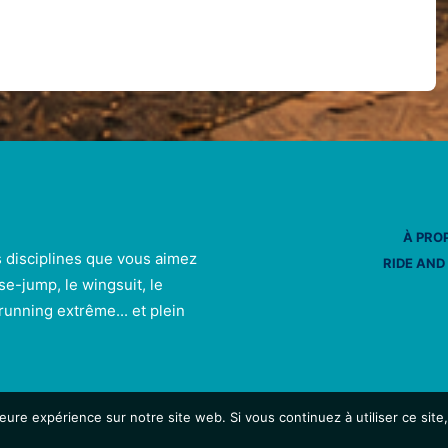
À PRO
s disciplines que vous aimez
RIDE AND
se-jump, le wingsuit, le
e running extrême... et plein
leure expérience sur notre site web. Si vous continuez à utiliser ce sit