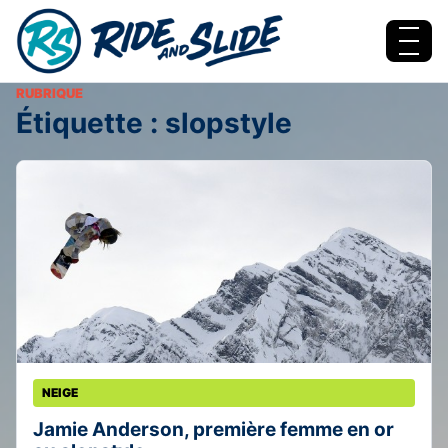
Aller au contenu
Menu
RUBRIQUE
Étiquette :
slopstyle
NEIGE
Jamie Anderson, première femme en or