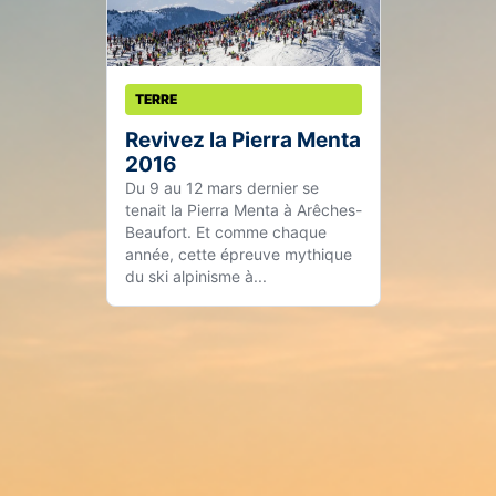
TERRE
Revivez la Pierra Menta
2016
Du 9 au 12 mars dernier se
tenait la Pierra Menta à Arêches-
Beaufort. Et comme chaque
année, cette épreuve mythique
du ski alpinisme à...