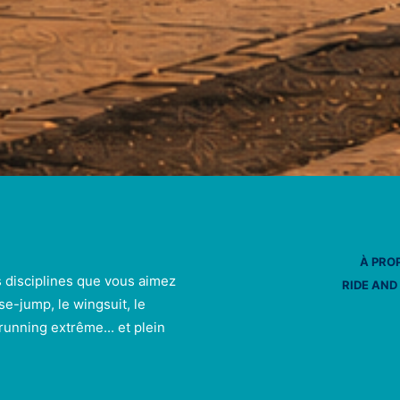
À PRO
s disciplines que vous aimez
RIDE AND
se-jump, le wingsuit, le
e running extrême... et plein