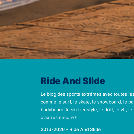
Ride And Slide
Le blog des sports extrêmes avec toutes le
comme le surf, le skate, le snowboard, le ba
bodyboard, le ski freestyle, le drift, le vtt, l
d'autres encore !!!
2013-2026 - Ride And Slide