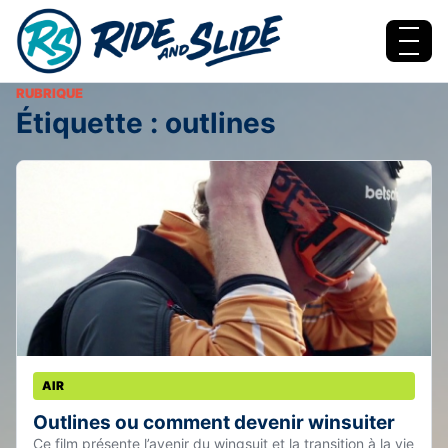
Aller au contenu
Menu
RUBRIQUE
Étiquette :
outlines
AIR
Outlines ou comment devenir winsuiter
Ce film présente l’avenir du wingsuit et la transition à la vie