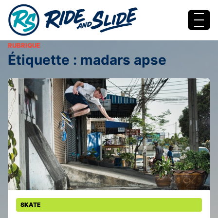
Aller au contenu
Menu
RUBRIQUE
Étiquette :
madars apse
SKATE