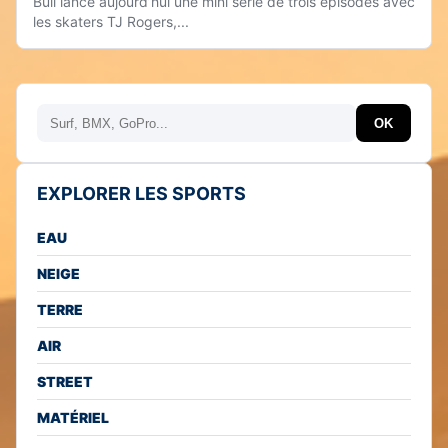
Bull lance aujourd’hui une mini série de trois épisodes avec
les skaters TJ Rogers,...
Rechercher
OK
EXPLORER LES SPORTS
EAU
NEIGE
TERRE
AIR
STREET
MATÉRIEL