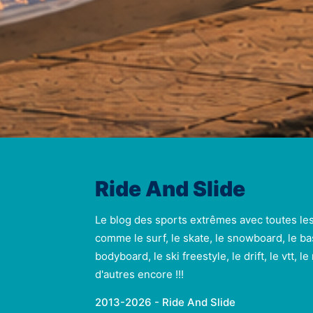
Ride And Slide
Le blog des sports extrêmes avec toutes le
comme le surf, le skate, le snowboard, le ba
bodyboard, le ski freestyle, le drift, le vtt, l
d'autres encore !!!
2013-2026 - Ride And Slide