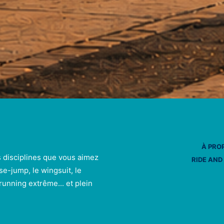
À PRO
s disciplines que vous aimez
RIDE AND
se-jump, le wingsuit, le
e running extrême... et plein