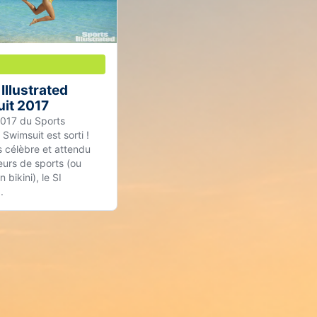
Illustrated
it 2017
 2017 du Sports
d Swimsuit est sorti !
 célèbre et attendu
urs de sports (ou
 bikini), le SI
.