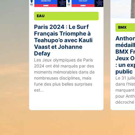
EAU
Paris 2024 : Le Surf
BMX
Français Triomphe à
Anthon
Teahupo’o avec Kauli
médail
Vaast et Johanne
BMX Fr
Defay
Jeux O
Les Jeux olympiques de Paris
: un ex
2024 ont été marqués par des
public
moments mémorables dans de
nombreuses disciplines, mais
Le 31 juil
l’une des plus belles surprises
dans l’his
est...
marquant 
pour Anth
décroché l