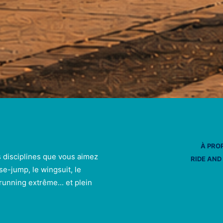
À PRO
s disciplines que vous aimez
RIDE AND
se-jump, le wingsuit, le
e running extrême... et plein