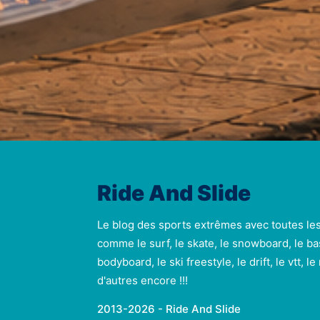
Ride And Slide
Le blog des sports extrêmes avec toutes le
comme le surf, le skate, le snowboard, le ba
bodyboard, le ski freestyle, le drift, le vtt, l
d'autres encore !!!
2013-2026 - Ride And Slide