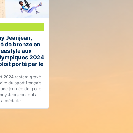
y Jeanjean,
lé de bronze en
eestyle aux
lympiques 2024
ploit porté par le
let 2024 restera gravé
toire du sport français,
une journée de gloire
ony Jeanjean, qui a
a médaille...