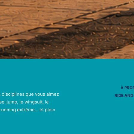
À PRO
s disciplines que vous aimez
RIDE AND
se-jump, le wingsuit, le
e running extrême... et plein