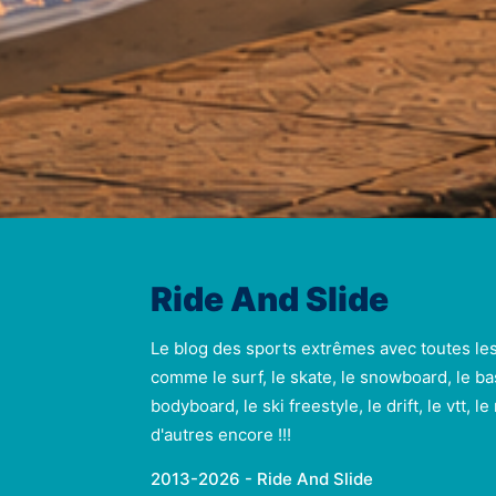
Ride And Slide
Le blog des sports extrêmes avec toutes le
comme le surf, le skate, le snowboard, le ba
bodyboard, le ski freestyle, le drift, le vtt, l
d'autres encore !!!
2013-2026 - Ride And Slide