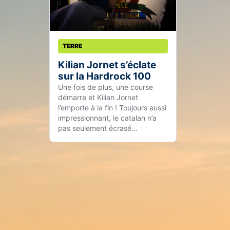
TERRE
Kilian Jornet s’éclate
sur la Hardrock 100
Une fois de plus, une course
démarre et Kilian Jornet
l’emporte à la fin ! Toujours aussi
impressionnant, le catalan n’a
pas seulement écrasé...