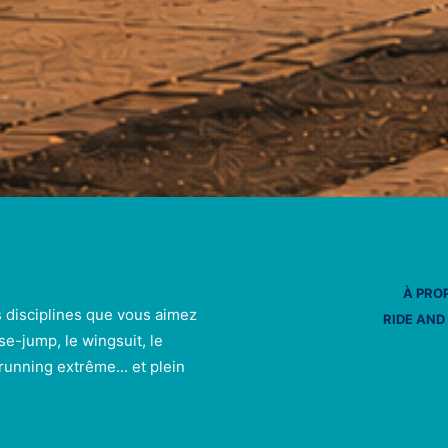
À PRO
s disciplines que vous aimez
RIDE AND
se-jump, le wingsuit, le
e running extrême... et plein