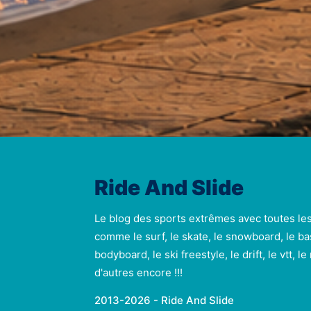
Ride And Slide
Le blog des sports extrêmes avec toutes le
comme le surf, le skate, le snowboard, le ba
bodyboard, le ski freestyle, le drift, le vtt, l
d'autres encore !!!
2013-2026 - Ride And Slide