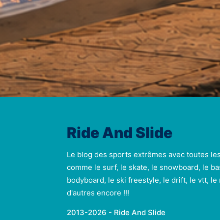
Ride And Slide
Le blog des sports extrêmes avec toutes le
comme le surf, le skate, le snowboard, le ba
bodyboard, le ski freestyle, le drift, le vtt, l
d'autres encore !!!
2013-2026 - Ride And Slide