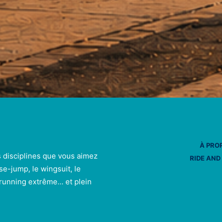
À PRO
s disciplines que vous aimez
RIDE AND
se-jump, le wingsuit, le
e running extrême... et plein